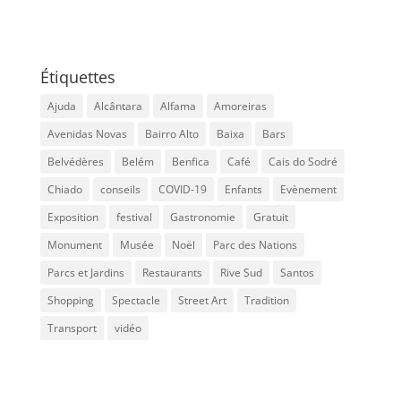
Étiquettes
Ajuda
Alcântara
Alfama
Amoreiras
Avenidas Novas
Bairro Alto
Baixa
Bars
Belvédères
Belém
Benfica
Café
Cais do Sodré
Chiado
conseils
COVID-19
Enfants
Evènement
Exposition
festival
Gastronomie
Gratuit
Monument
Musée
Noël
Parc des Nations
Parcs et Jardins
Restaurants
Rive Sud
Santos
Shopping
Spectacle
Street Art
Tradition
Transport
vidéo