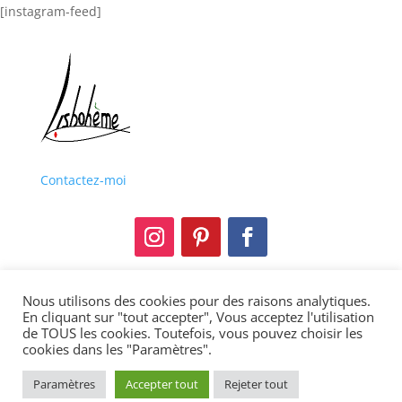
[instagram-feed]
Contactez-moi
Nous utilisons des cookies pour des raisons analytiques.
Mentions légales
En cliquant sur "tout accepter", Vous acceptez l'utilisation
de TOUS les cookies. Toutefois, vous pouvez choisir les
Politique de confidentialité
cookies dans les "Paramètres".
Copyright © 2013-2021 Lisbohème. Tous droits
Paramètres
Accepter tout
Rejeter tout
réservés