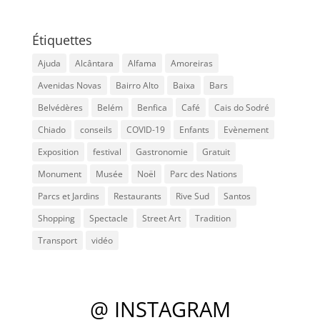
Étiquettes
Ajuda
Alcântara
Alfama
Amoreiras
Avenidas Novas
Bairro Alto
Baixa
Bars
Belvédères
Belém
Benfica
Café
Cais do Sodré
Chiado
conseils
COVID-19
Enfants
Evènement
Exposition
festival
Gastronomie
Gratuit
Monument
Musée
Noël
Parc des Nations
Parcs et Jardins
Restaurants
Rive Sud
Santos
Shopping
Spectacle
Street Art
Tradition
Transport
vidéo
@ INSTAGRAM