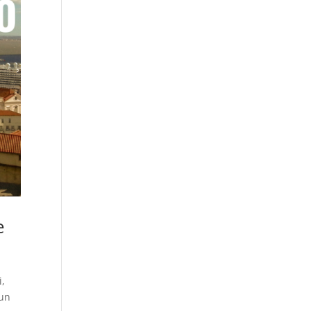
e
i,
 un