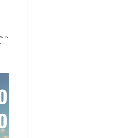
avais
e