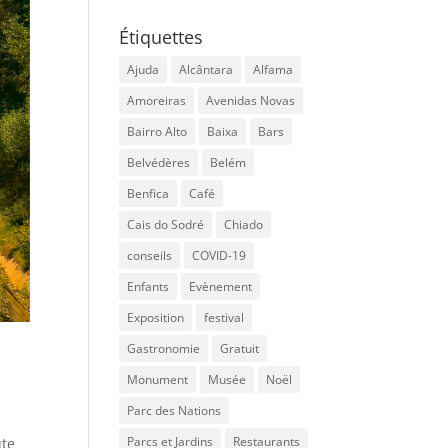
Étiquettes
Ajuda
Alcântara
Alfama
Amoreiras
Avenidas Novas
Bairro Alto
Baixa
Bars
Belvédères
Belém
Benfica
Café
Cais do Sodré
Chiado
conseils
COVID-19
Enfants
Evènement
Exposition
festival
Gastronomie
Gratuit
Monument
Musée
Noël
Parc des Nations
Parcs et Jardins
Restaurants
ute