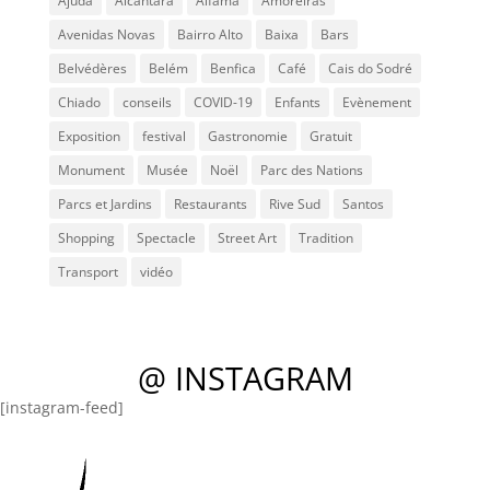
Ajuda
Alcântara
Alfama
Amoreiras
Avenidas Novas
Bairro Alto
Baixa
Bars
Belvédères
Belém
Benfica
Café
Cais do Sodré
Chiado
conseils
COVID-19
Enfants
Evènement
Exposition
festival
Gastronomie
Gratuit
Monument
Musée
Noël
Parc des Nations
Parcs et Jardins
Restaurants
Rive Sud
Santos
Shopping
Spectacle
Street Art
Tradition
Transport
vidéo
@ INSTAGRAM
[instagram-feed]