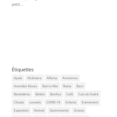
petit...
Étiquettes
Ajuda
Alcântara
Alfama
Amoreiras
Avenidas Novas
Bairro Alto
Baixa
Bars
Belvédères
Belém
Benfica
Café
Cais do Sodré
Chiado
conseils
COVID-19
Enfants
Evènement
Exposition
festival
Gastronomie
Gratuit