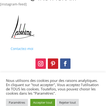
[instagram-feed]
Contactez-moi
Nous utilisons des cookies pour des raisons analytiques.
Mentions légales
En cliquant sur "tout accepter", Vous acceptez l'utilisation
de TOUS les cookies. Toutefois, vous pouvez choisir les
Politique de confidentialité
cookies dans les "Paramètres".
Copyright © 2013-2021 Lisbohème. Tous droits
Paramètres
Accepter tout
Rejeter tout
réservés