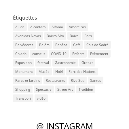
Étiquettes
Ajuda
Alcântara
Alfama
Amoreiras
Avenidas Novas
Bairro Alto
Baixa
Bars
Belvédères
Belém
Benfica
Café
Cais do Sodré
Chiado
conseils
COVID-19
Enfants
Evènement
Exposition
festival
Gastronomie
Gratuit
Monument
Musée
Noël
Parc des Nations
Parcs et Jardins
Restaurants
Rive Sud
Santos
Shopping
Spectacle
Street Art
Tradition
Transport
vidéo
@ INSTAGRAM