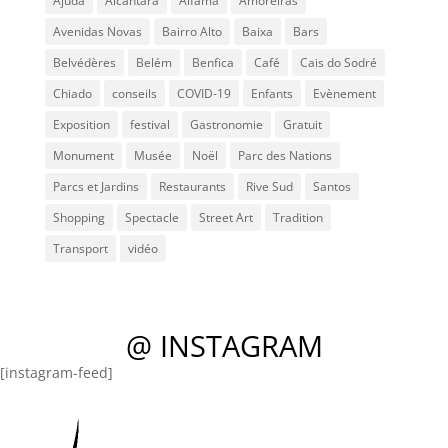
Ajuda
Alcântara
Alfama
Amoreiras
Avenidas Novas
Bairro Alto
Baixa
Bars
Belvédères
Belém
Benfica
Café
Cais do Sodré
Chiado
conseils
COVID-19
Enfants
Evènement
Exposition
festival
Gastronomie
Gratuit
Monument
Musée
Noël
Parc des Nations
Parcs et Jardins
Restaurants
Rive Sud
Santos
Shopping
Spectacle
Street Art
Tradition
Transport
vidéo
@ INSTAGRAM
[instagram-feed]