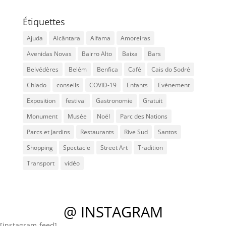
Étiquettes
Ajuda
Alcântara
Alfama
Amoreiras
Avenidas Novas
Bairro Alto
Baixa
Bars
Belvédères
Belém
Benfica
Café
Cais do Sodré
Chiado
conseils
COVID-19
Enfants
Evènement
Exposition
festival
Gastronomie
Gratuit
Monument
Musée
Noël
Parc des Nations
Parcs et Jardins
Restaurants
Rive Sud
Santos
Shopping
Spectacle
Street Art
Tradition
Transport
vidéo
@ INSTAGRAM
[instagram-feed]