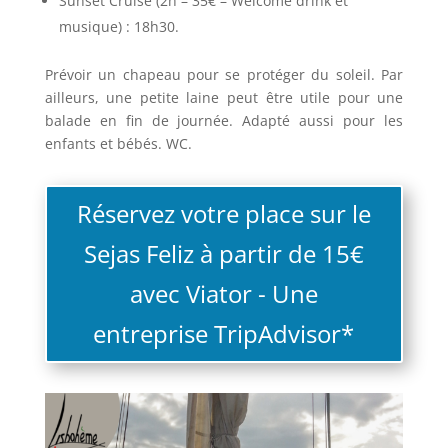
Sunset Cruise (2h – 35€ – Welcome drink et
musique) : 18h30.
Prévoir un chapeau pour se protéger du soleil. Par
ailleurs, une petite laine peut être utile pour une
balade en fin de journée. Adapté aussi pour les
enfants et bébés. WC.
Réservez votre place sur le
Sejas Feliz à partir de 15€
avec Viator - Une
entreprise TripAdvisor*