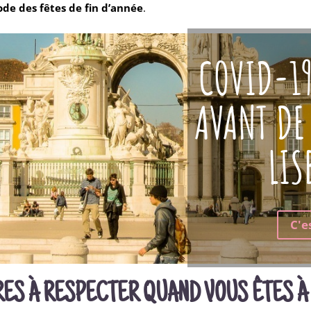
ode des fêtes de fin d’année
.
COVID-19
AVANT DE
LI
C'es
RES À RESPECTER QUAND VOUS ÊTES À