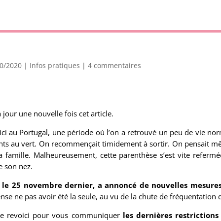
10/2020
|
Infos pratiques
|
4 commentaires
jour une nouvelle fois cet article.
, ici au Portugal, une période où l’on a retrouvé un peu de vie no
ants au vert. On recommençait timidement à sortir. On pensait mê
 famille. Malheureusement, cette parenthèse s’est vite refermé
e son nez.
 le 25 novembre dernier, a annoncé de nouvelles mesures 
ense ne pas avoir été la seule, au vu de la chute de fréquentation d
 me revoici pour vous communiquer
les dernières restriction