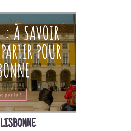
 : À SAVOIR
 PARTIR POUR
SBONNE
t par là !
 LISBONNE