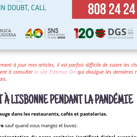
ment à jour mes articles, il est parfois difficile de suivre les c
ment à consulter
le site Estamos On
qui divulgue les dernières 
ais.
T À LISBONNE PENDANT LA PANDÉMIE
jauge dans les restaurants, cafés et pastelarias.
re
sauf quand vous mangez et buvez.
présentation du passe sanitaire (certificat digital europé