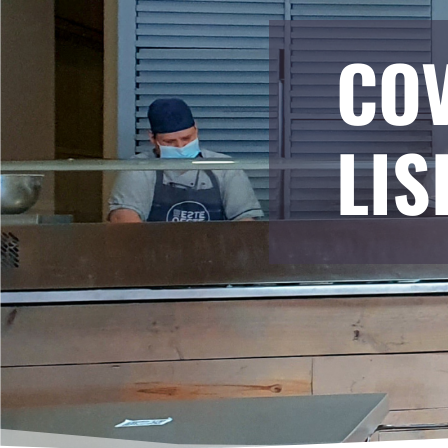
COV
LI