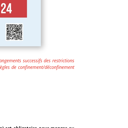
hangements successifs des restrictions
règles de confinement/déconfinement
en) est obligatoire pour manger au