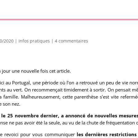
10/2020
|
Infos pratiques
|
4 commentaires
jour une nouvelle fois cet article.
, ici au Portugal, une période où l’on a retrouvé un peu de vie no
ants au vert. On recommençait timidement à sortir. On pensait mê
 famille. Malheureusement, cette parenthèse s’est vite refermé
e son nez.
 le 25 novembre dernier, a annoncé de nouvelles mesures 
ense ne pas avoir été la seule, au vu de la chute de fréquentation d
 me revoici pour vous communiquer
les dernières restriction