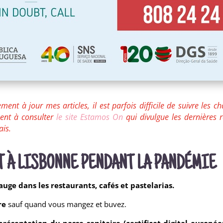
ment à jour mes articles, il est parfois difficile de suivre les c
ment à consulter
le site Estamos On
qui divulgue les dernières 
ais.
T À LISBONNE PENDANT LA PANDÉMIE
jauge dans les restaurants, cafés et pastelarias.
re
sauf quand vous mangez et buvez.
présentation du passe sanitaire (certificat digital europé