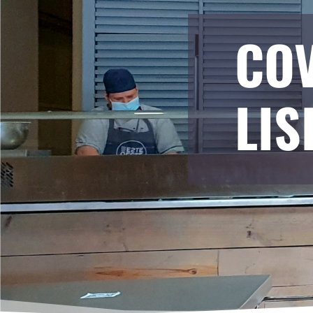
COV
LI