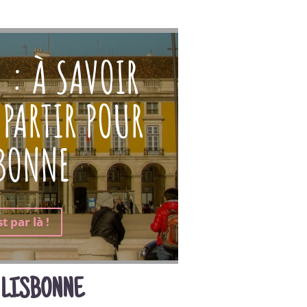
 : À SAVOIR
 PARTIR POUR
SBONNE
t par là !
 LISBONNE