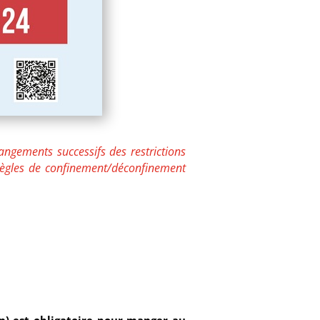
hangements successifs des restrictions
règles de confinement/déconfinement
en) est obligatoire pour manger au