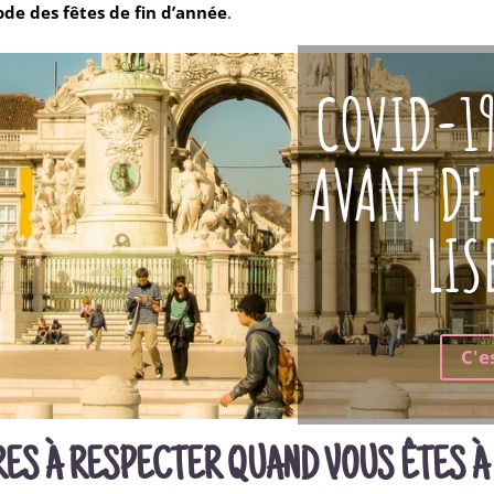
ode des fêtes de fin d’année
.
COVID-19
AVANT DE
LI
C'es
RES À RESPECTER QUAND VOUS ÊTES À