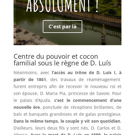
ABSOLUMENT !
C'est par là
Centre du pouvoir et cocon
familial sous le règne de D. Luís
Néanmoins, avec
l’accès au trône de D. Luís I, à
partir de 1861
, des travaux de réaménagement
furent entrepris afin de recevoir le nouveau roi et
son épouse, D. Maria Pia, princesse de Savoie. Pour
le palais d’Ajuda,
c’est le commencement d’une
nouvelle ère
, ponctuée de réceptions brillantes, de
bals et banquets grandioses et de galas prestigieux.
Dans le même temps, le couple y vit son quotidien
.
D’ailleurs, leurs deux fils y sont nés, D. Carlos et D.
Afonso.
Avec la mort de D. Luís en 1889, le palais