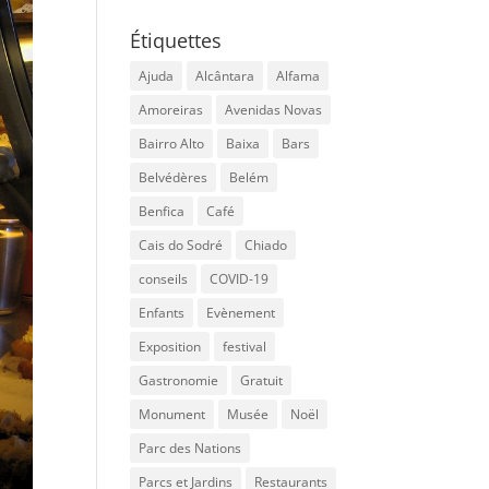
Étiquettes
Ajuda
Alcântara
Alfama
Amoreiras
Avenidas Novas
Bairro Alto
Baixa
Bars
Belvédères
Belém
Benfica
Café
Cais do Sodré
Chiado
conseils
COVID-19
Enfants
Evènement
Exposition
festival
Gastronomie
Gratuit
Monument
Musée
Noël
Parc des Nations
Parcs et Jardins
Restaurants