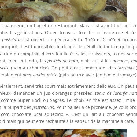
e-pâtisserie, un bar et un restaurant. Mais c’est avant tout un lie
outes les générations. On en trouve à tous les coins de rue et c’e
a
pastelaria
est ouverte en général entre 7h00 et 21h00 et propo
pourquoi, il est impossible de donner le détail de tout ce qu’on p
trine du comptoir, divers feuilletés salés, croissants, toutes sort
ont, bien entendu, les
pastéis de nata
, mais aussi les
queques
,
bo
uriço
(pain au chouriço). On peut aussi commander des
torradas
(
simplement
uma sandes mista
(pain beurré avec jambon et fromage)
énéralement, servi très court mais extrêmement délicieux. On peut 
e mieux, demander un jus d’oranges pressées (
sumo de laranja nat
s comme Super Bock ou Sagres. Le choix en thé est assez limité 
 la plupart des
pastelarias
. Pour pallier à ce problème, je vous pr
 com chocolate Ucal aquecido ». C’est un lait au chocolat ven
id mais qui peut être réchauffé à la vapeur de la machine à café.