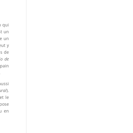
u qui
st un
se un
eut y
es de
lo de
pain
.
aussi
ural
).
et le
opose
du en