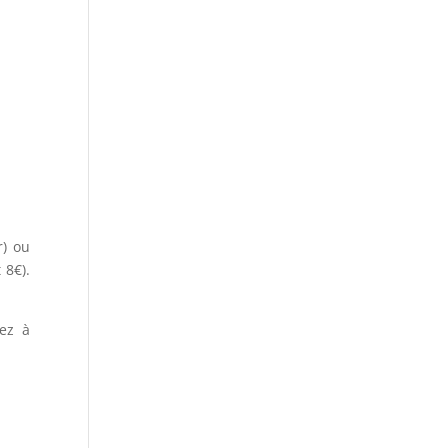
r) ou
 8€).
ez à