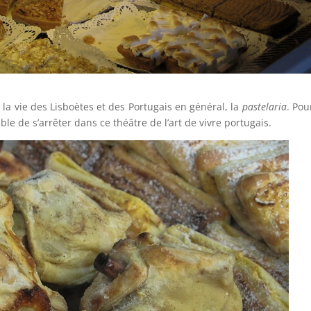
la vie des Lisboètes et des Portugais en général, la
pastelaria
. Pou
able de s’arrêter dans ce théâtre de l’art de vivre portugais.