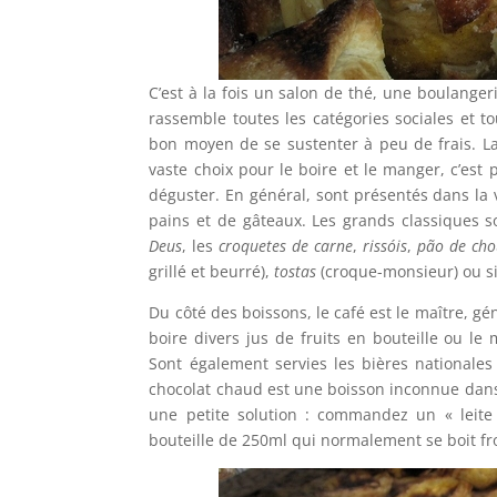
C’est à la fois un salon de thé, une boulangeri
rassemble toutes les catégories sociales et t
bon moyen de se sustenter à peu de frais. L
vaste choix pour le boire et le manger, c’est 
déguster. En général, sont présentés dans la vi
pains et de gâteaux. Les grands classiques s
Deus
, les
croquetes de carne
,
rissóis
,
pão de cho
grillé et beurré),
tostas
(croque-monsieur) ou 
Du côté des boissons, le café est le maître, g
boire divers jus de fruits en bouteille ou l
Sont également servies les bières nationale
chocolat chaud est une boisson inconnue dans
une petite solution : commandez un « leite
bouteille de 250ml qui normalement se boit fro