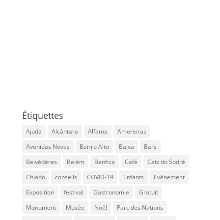
Étiquettes
Ajuda
Alcântara
Alfama
Amoreiras
Avenidas Novas
Bairro Alto
Baixa
Bars
Belvédères
Belém
Benfica
Café
Cais do Sodré
Chiado
conseils
COVID-19
Enfants
Evènement
Exposition
festival
Gastronomie
Gratuit
Monument
Musée
Noël
Parc des Nations