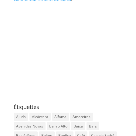
Étiquettes
Ajuda
Alcântara
Alfama
Amoreiras
Avenidas Novas
Bairro Alto
Baixa
Bars
Belvédères
Belém
Benfica
Café
Cais do Sodré