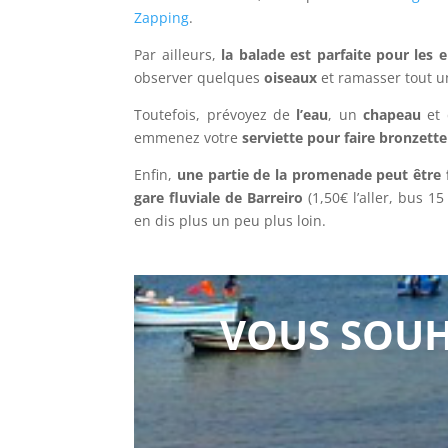
Zapping
.
Par ailleurs,
la balade est parfaite pour les 
observer quelques
oiseaux
et ramasser tout u
Toutefois, prévoyez de
l’eau
, un
chapeau
et 
emmenez votre
serviette pour faire bronzette
Enfin,
une partie de la promenade peut être f
gare fluviale de Barreiro
(1,50€ l’aller, bus 1
en dis plus un peu plus loin.
VOUS SOUH