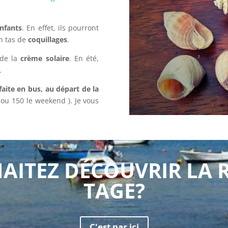
enfants
. En effet, ils pourront
n tas de
coquillages
.
de la
crème solaire
. En été,
.
aite en bus, au départ de la
5 ou 150 le weekend ). Je vous
AITEZ DÉCOUVRIR LA R
TAGE?
C'est par ici