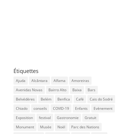
Étiquettes
Ajuda
Alcântara
Alfama
Amoreiras
Avenidas Novas
Bairro Alto
Baixa
Bars
Belvédères
Belém
Benfica
Café
Cais do Sodré
Chiado
conseils
COVID-19
Enfants
Evènement
Exposition
festival
Gastronomie
Gratuit
Monument
Musée
Noël
Parc des Nations