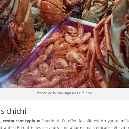
Vitrine de la marisqueira O Palácio
s chichi
»,
restaurant typique
à souhait. En effet, la salle est bruyante, m
trantes. En outre, les serveurs sont affairés mais efficaces et sym