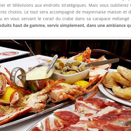
r et télévisions aux endroits stratégiques. Mais vous oublierez v
ez choisis. Le tout sera accompagné de mayonnaise maison et de p
ou en vous servant le corail du crabe dans sa carapace mélang
oduits haut de gamme, servis simplement, dans une ambiance qu