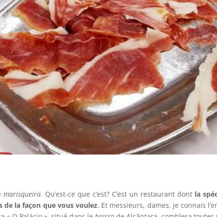
ne
marisqueira
. Qu’est-ce que c’est? C’est un restaurant dont
la spéc
és de la façon que vous voulez
. Et messieurs, dames, je connais l’e
a « O Palácio », situé dans le
bairro
de Alcântara, comblera toutes 