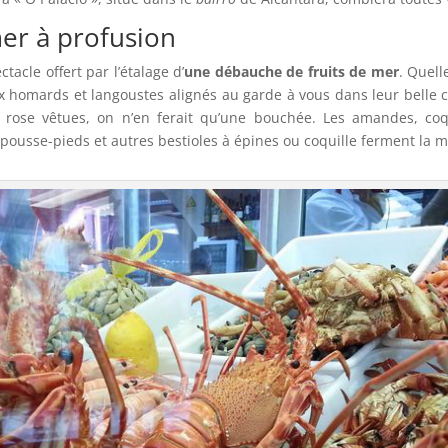
mer à profusion
tacle offert par l’étalage d’
une débauche de fruits de mer
. Quell
x homards et langoustes alignés au garde à vous dans leur belle 
e rose vêtues, on n’en ferait qu’une bouchée. Les amandes, co
, pousse-pieds et autres bestioles à épines ou coquille ferment la 