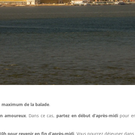
au maximum de la balade
.
e en amoureux
. Dans ce cas,
partez en début d’après-midi
pour en
 10h pour revenir en fin d’après-midi
. Vous pourrez déjeuner dans 