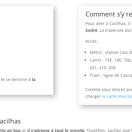
Comment s’y r
Pour aller à Cacilhas, il 
Sodré
. La traversée du
Accès :
Métro : station Cais d
Carris : 15E, 18E, 706
201, 210, 208.
Train : ligne de Casca
et se termine à
la
Comme vous devrez pren
charger
la carte Viva 
acilhas
tie en bus
et
il s’adresse à tout le monde
. Toutefois, sachez que