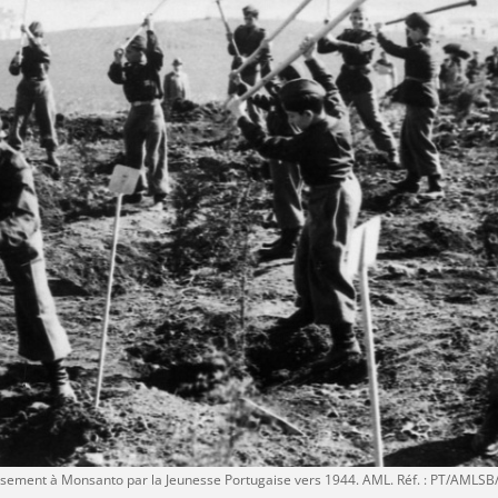
isement à Monsanto par la Jeunesse Portugaise vers 1944. AML. Réf. : PT/AMLS