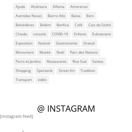
Ajuda
Alcântara
Alfama
Amoreiras
Avenidas Novas
Bairro Alto
Baixa
Bars
Belvédères
Belém
Benfica
Café
Cais do Sodré
Chiado
conseils
COVID-19
Enfants
Evènement
Exposition
festival
Gastronomie
Gratuit
Monument
Musée
Noël
Parc des Nations
Parcs et Jardins
Restaurants
Rive Sud
Santos
Shopping
Spectacle
Street Art
Tradition
Transport
vidéo
@ INSTAGRAM
[instagram-feed]