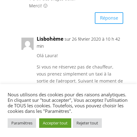
Merci! 🙂
Réponse
Lisbohème
sur 26 février 2020 à 10 h 42
min
Olá Laura!
Si vous ne réservez pas de chauffeur,
vous prenez simplement un taxi à la
sortie de l’aéroport. Suivant le moment de
la journée, il peut y avoir beaucoup de
Nous utilisons des cookies pour des raisons analytiques.
monde et l’attente longue. Mais comme
En cliquant sur "tout accepter", Vous acceptez l'utilisation
vous avez un bébé, vous êtes prioritaire.
de TOUS les cookies. Toutefois, vous pouvez choisir les
Concernant, le siège auto, il n’y en a pas.
cookies dans les "Paramètres".
Pour les taxis, c’est toléré d’avoir les
enfants sur les genoux bien que je ne
Paramètres
Accepter tout
Rejeter tout
sois pas non plus très rassurée 😉