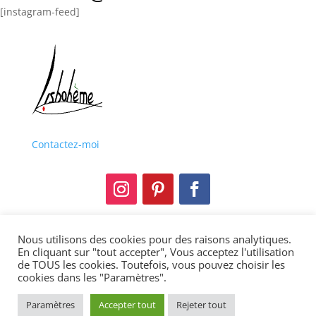
[instagram-feed]
Contactez-moi
Nous utilisons des cookies pour des raisons analytiques.
Mentions légales
En cliquant sur "tout accepter", Vous acceptez l'utilisation
de TOUS les cookies. Toutefois, vous pouvez choisir les
Politique de confidentialité
cookies dans les "Paramètres".
Copyright © 2013-2021 Lisbohème. Tous droits
Paramètres
Accepter tout
Rejeter tout
réservés