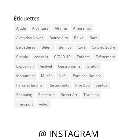
Étiquettes
Ajuda
Alcântara
Alfama
Amoreiras
Avenidas Novas
Bairro Alto
Baixa
Bars
Belvédères
Belém
Benfica
Café
Cais do Sodré
Chiado
conseils
COVID-19
Enfants
Evènement
Exposition
festival
Gastronomie
Gratuit
Monument
Musée
Noël
Parc des Nations
Parcs et Jardins
Restaurants
Rive Sud
Santos
Shopping
Spectacle
Street Art
Tradition
Transport
vidéo
@ INSTAGRAM